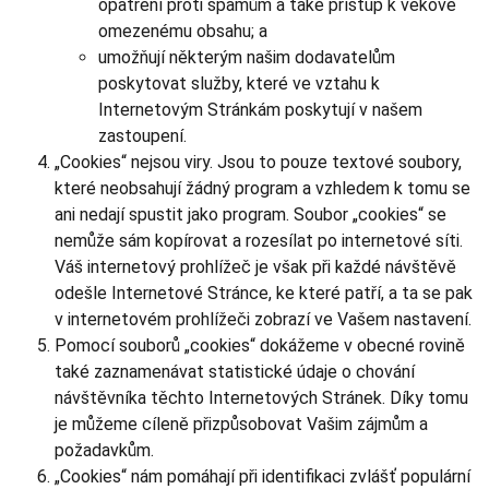
opatření proti spamům a také přístup k věkově
omezenému obsahu; a
umožňují některým našim dodavatelům
poskytovat služby, které ve vztahu k
Internetovým Stránkám poskytují v našem
zastoupení.
„Cookies“ nejsou viry. Jsou to pouze textové soubory,
které neobsahují žádný program a vzhledem k tomu se
ani nedají spustit jako program. Soubor „cookies“ se
nemůže sám kopírovat a rozesílat po internetové síti.
Váš internetový prohlížeč je však při každé návštěvě
odešle Internetové Stránce, ke které patří, a ta se pak
v internetovém prohlížeči zobrazí ve Vašem nastavení.
Pomocí souborů „cookies“ dokážeme v obecné rovině
také zaznamenávat statistické údaje o chování
návštěvníka těchto Internetových Stránek. Díky tomu
je můžeme cíleně přizpůsobovat Vašim zájmům a
požadavkům.
„Cookies“ nám pomáhají při identifikaci zvlášť populární