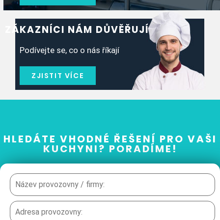
ZÁKAZNÍCI NÁM DŮVĚŘUJÍ
Podívejte se, co o nás říkají
ZJISTIT VÍCE
HLEDÁTE VHODNÉ ŘEŠENÍ PRO VAŠI
KUCHYNI? PORADÍME!