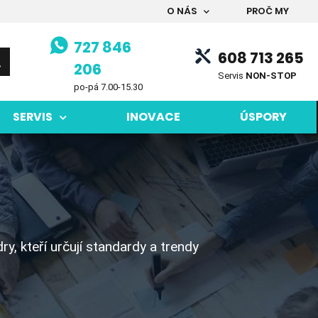
O NÁS
PROČ MY
727 846
608 713 265
206
Servis
NON-STOP
po-pá 7.00-15.30
SERVIS
INOVACE
ÚSPORY
y, kteří určují standardy a trendy