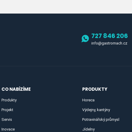
727 846 206
info@gastromach.cz
CO NABÍZÍME
PRODUKTY
Produkty
Horeca
Projekt
Výdejny, kantýny
Servis
Potravinářský průmysl
Inovace
Jídelny