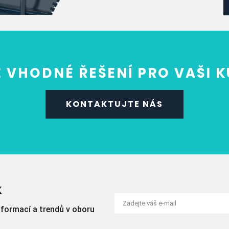
 VHODNÉ ŘEŠENÍ PRO VAŠI 
KONTAKTUJTE NÁS
K
nformací a trendů v oboru