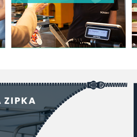
Nemáte kuchyni, chybí Vám kuchař, tak právě
tuto kategorii nesmíte minout, je určena právě
pro Vás
ZOBRAZIT