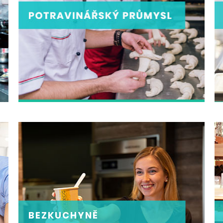
POTRAVINÁŘSKÝ PRŮMYSL
Malé farmy, výrobci potravin, pekárny, výrobny
lahůdek a další...
ZOBRAZIT
BEZKUCHYNĚ
BEZKUCHYNĚ