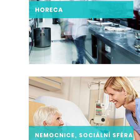
HORECA
Provozujete restauraci, pizzerii, hotel, kavárnu,
cukrárnu či bistro? Tak právě tato kategorie je
pro Vás
ZOBRAZIT
NEMOCNICE, SOCIÁLNÍ SFÉRA