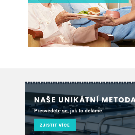
NEMOCNICE, SOCIÁLNÍ SFÉRA
Léčebny, nemocnice, kliniky, domovy, ústavy ...
ZOBRAZIT