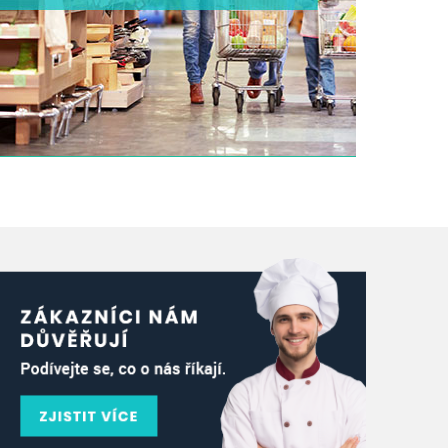
Moderní produkty, služby a řešení pro
hypermarkety, restaurace, foodcourty a
fastfoody
ZOBRAZIT