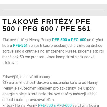
TLAKOVÉ FRITÉZY PFE
500 / PFG 600 / PFE 561
Tlakové fritézy Henny Penny
PFE-500 a PFG-600
se čtyřmi
koši a
PFE-561
se šesti koši produkují jednu várku za druhou
zdravějšího a chutnějšího smaženého kuřete, přičemž zabírají
méně než 50 cm prostoru. Jsou kompaktní a nákladově
efektivní!
Zdravější jídlo a větší úspory
Šťavnatá lahodnost tlakově smaženého kuřete od Henny
Penny je skutečným lákadlem pro zákazníky, ale úspory
energie a oleje, které naše tlakové fritézy nabízejí, dělají
radost i našim provozovatelům.
Fritézy Henny Penny
PFE-500 a PFG-600
se čtyřmi koši a