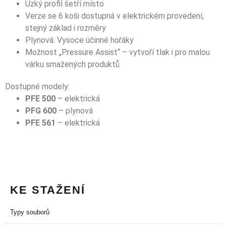
Úzký profil šetří místo
Verze se 6 koši dostupná v elektrickém provedení,
stejný základ i rozměry
Plynová: Vysoce účinné hořáky
Možnost „Pressure Assist“ – vytvoří tlak i pro malou
várku smažených produktů
Dostupné modely:
PFE 500
– elektrická
PFG 600
– plynová
PFE 561
– elektrická
KE STAŽENÍ
Typy souborů