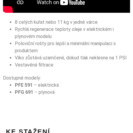
8 celých kuřat nebo 11 kg v jedné várce
Rychlá regenerace teploty oleje v elektrickém i
plynovém modelu
Poloviční rošty pro lepší a minimální manipulaci s
produktem
Víko zůstává uzamčené, dokud tlak neklesne na 1 PSI
Vestavěná filtrace
Dostupné modely:
PFE 591
– elektrická
PFG 691
– plynová
KE STAŽENÍ