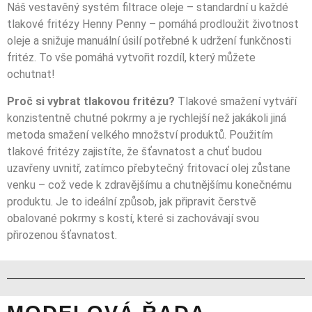
Náš vestavěný systém filtrace oleje – standardní u každé
tlakové fritézy Henny Penny – pomáhá prodloužit životnost
oleje a snižuje manuální úsilí potřebné k udržení funkčnosti
fritéz. To vše pomáhá vytvořit rozdíl, který můžete
ochutnat!
Proč si vybrat tlakovou fritézu?
Tlakové smažení vytváří
konzistentně chutné pokrmy a je rychlejší než jakákoli jiná
metoda smažení velkého množství produktů. Použitím
tlakové fritézy zajistíte, že šťavnatost a chuť budou
uzavřeny uvnitř, zatímco přebytečný fritovací olej zůstane
venku – což vede k zdravějšímu a chutnějšímu konečnému
produktu. Je to ideální způsob, jak připravit čerstvě
obalované pokrmy s kostí, které si zachovávají svou
přirozenou šťavnatost.