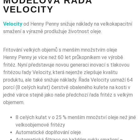
MODELOVÁ ŘADA
VELOCITY
Velocity
od Henny Penny snižuje náklady na velkokapacitní
smažení a výrazně prodlužuje životnost oleje.
Fritování velkých objemů s menším množstvím oleje
Henny Penny je více než 60 let průkopníkem ve výrobě
fritéz. Nyní představuje novou generaci inovací s tlakovou
fritézou řady Velocity, která nejenže zlepšuje kvalitu
produktu, ale také snižuje náklady. Řada Velocity usmaží 64
porcí (8 celých kuřat) čerstvě obaleného kuřete na kosti v
jedné várce stejně jako naše předchozí řada fritéz s velkým
objemem.
8 celých kuřat v o 25 % menším množství oleje než jiné
velkoobjemové fritézy
Automatické doplňování oleje
Automatická filtrace po každém cyklu smažení –