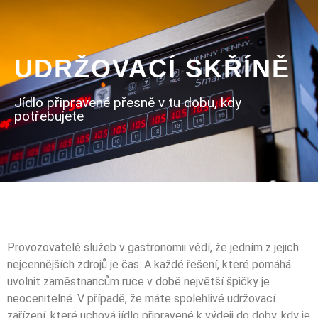
UDRŽOVACÍ SKŘÍNĚ
Jídlo připravené přesně v tu dobu, kdy
potřebujete
Provozovatelé služeb v gastronomii vědí, že jedním z jejich
nejcennějších zdrojů je čas. A každé řešení, které pomáhá
uvolnit zaměstnancům ruce v době největší špičky je
neocenitelné. V případě, že máte spolehlivé udržovací
zařízení, které uchová jídlo připravené k výdeji do doby, kdy je