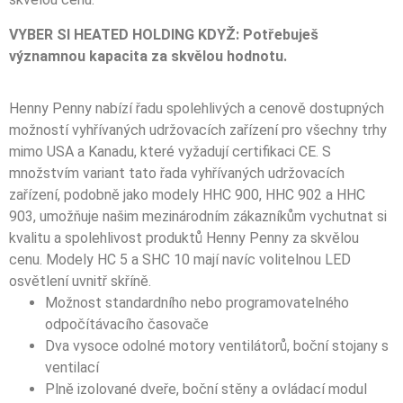
VYBER SI HEATED HOLDING KDYŽ: Potřebuješ
významnou kapacita za skvělou hodnotu.
Henny Penny nabízí řadu spolehlivých a cenově dostupných
možností vyhřívaných udržovacích zařízení pro všechny trhy
mimo USA a Kanadu, které vyžadují certifikaci CE. S
množstvím variant tato řada vyhřívaných udržovacích
zařízení, podobně jako modely HHC 900, HHC 902 a HHC
903, umožňuje našim mezinárodním zákazníkům vychutnat si
kvalitu a spolehlivost produktů Henny Penny za skvělou
cenu. Modely HC 5 a SHC 10 mají navíc volitelnou LED
osvětlení uvnitř skříně.
Možnost standardního nebo programovatelného
odpočítávacího časovače
Dva vysoce odolné motory ventilátorů, boční stojany s
ventilací
Plně izolované dveře, boční stěny a ovládací modul