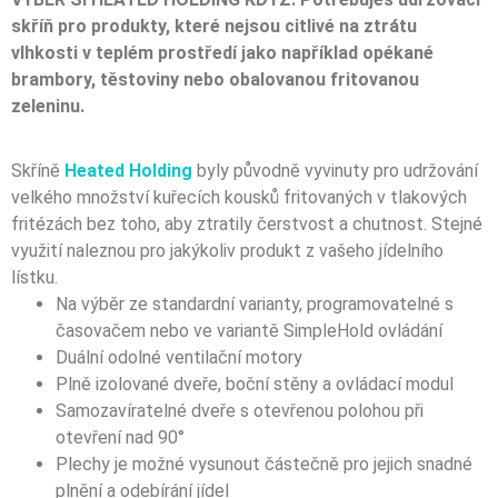
skříň pro produkty, které nejsou citlivé na ztrátu
vlhkosti v teplém prostředí jako například opékané
brambory, těstoviny nebo obalovanou fritovanou
zeleninu.
Skříně
Heated Holding
byly původně vyvinuty pro udržování
velkého množství kuřecích kousků fritovaných v tlakových
fritézách bez toho, aby ztratily čerstvost a chutnost. Stejné
využití naleznou pro jakýkoliv produkt z vašeho jídelního
lístku.
Na výběr ze standardní varianty, programovatelné s
časovačem nebo ve variantě SimpleHold ovládání
Duální odolné ventilační motory
Plně izolované dveře, boční stěny a ovládací modul
Samozavíratelné dveře s otevřenou polohou při
otevření nad 90°
Plechy je možné vysunout částečně pro jejich snadné
plnění a odebírání jídel