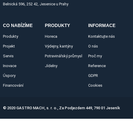
Belnická 596, 252 42, Jesenice u Prahy
CO NABÍZÍME
PRODUKTY
INFORMACE
Produkty
Horeca
Kontaktujte nás
Projekt
Výdejny, kantýny
O nás
Servis
Potravinářský průmysl
Proč my
Inovace
Jídelny
Reference
Úspory
GDPR
Financování
Cookies
© 2020 GASTRO MACH, s. r. o., Za Podjezdem 449, 790 01 Jeseník