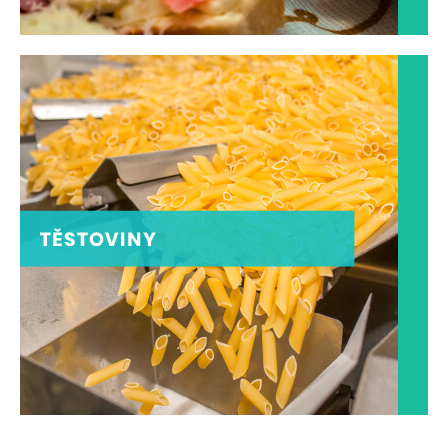
VÝROBNA TĚSTOVIN
Pasta - nepřekonatelný italský vynález
ZOBRAZIT