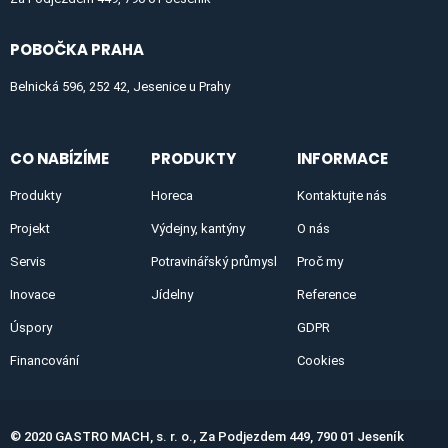
POBOČKA PRAHA
Belnická 596, 252 42, Jesenice u Prahy
CO NABÍZÍME
PRODUKTY
INFORMACE
Produkty
Horeca
Kontaktujte nás
Projekt
Výdejny, kantýny
O nás
Servis
Potravinářský průmysl
Proč my
Inovace
Jídelny
Reference
Úspory
GDPR
Financování
Cookies
© 2020 GASTRO MACH, s. r. o., Za Podjezdem 449, 790 01 Jeseník