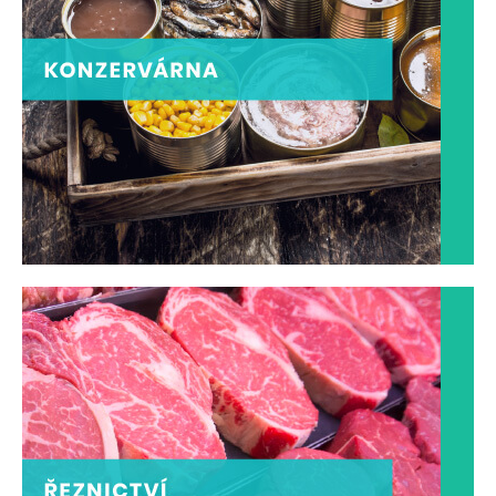
KONZERVÁRNA
I konzerva může být delikatesou
ZOBRAZIT