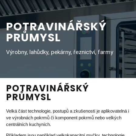
POTRAVINÁŘSKÝ
PRŮMYSL
Výrobny, lahůdky, pekárny, řeznictví, farmy
POTRAVINÁŘSKÝ
PRŮMYSL
Velká část technologie, postupů a zkušeností je aplikovatelná i
ve výrobnách pokrmů či komponent pokrmů nebo velkých
centrálních kuchyních.
Příkladem jsou například velkokapacitní myčky, technologie