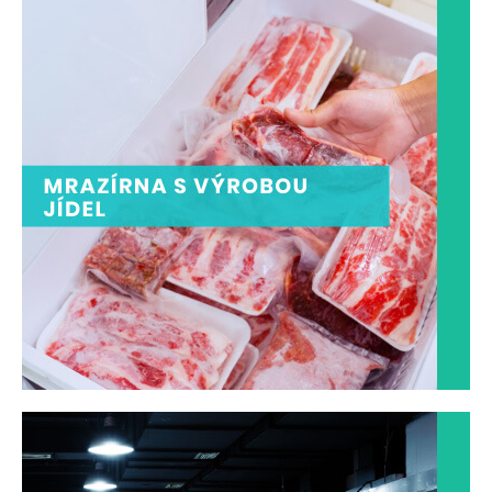
MRAZÍRNA S VÝROBOU JÍDEL
Mráz - nerozlučný přítel trvanlivosti
ZOBRAZIT