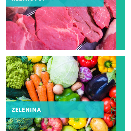
ŘEZNICTVÍ
Poctivý flák masa
ZOBRAZIT
ZPRACOVNA ZELENINY
Roste to, jí se to, chutná to