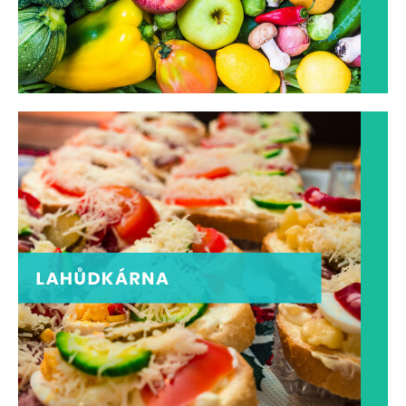
ZOBRAZIT
LAHŮDKÁRNY
Něco pro labužníky
ZOBRAZIT