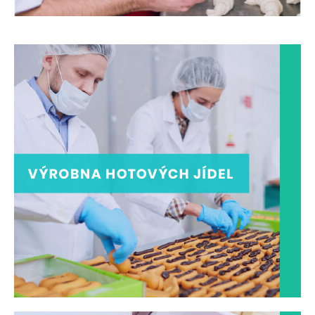
VÝROBNA HOTOVÝCH JÍDEL
Přísná hygiena a nepřetržitý provoz
ZOBRAZIT