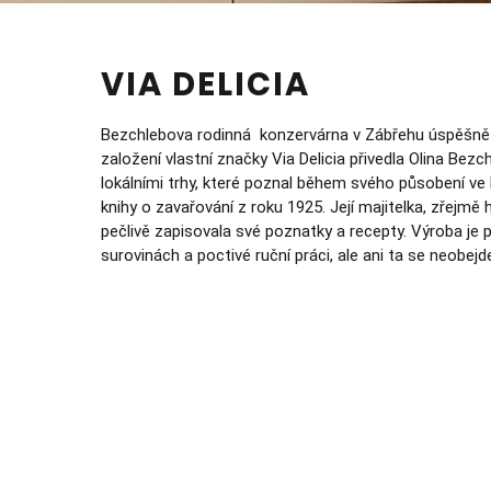
VIA DELICIA
Bezchlebova rodinná konzervárna v Zábřehu úspěšně f
založení vlastní značky Via Delicia přivedla Olina Bez
lokálními trhy, které poznal během svého působení ve 
knihy o zavařování z roku 1925. Její majitelka, zřejmě
pečlivě zapisovala své poznatky a recepty. Výroba je 
surovinách a poctivé ruční práci, ale ani ta se neobej