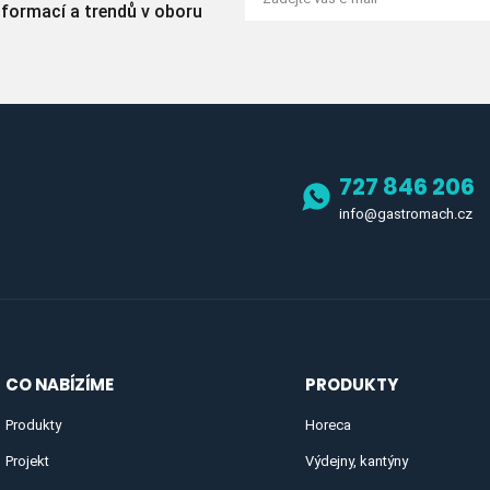
nformací a trendů v oboru
727 846 206
info@gastromach.cz
CO NABÍZÍME
PRODUKTY
Produkty
Horeca
Projekt
Výdejny, kantýny