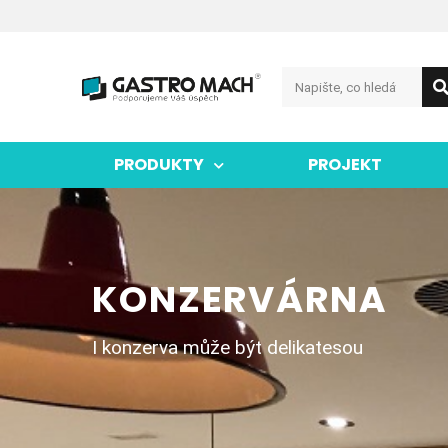
PRODUKTY
PROJEKT
KONZERVÁRNA
I konzerva může být delikatesou