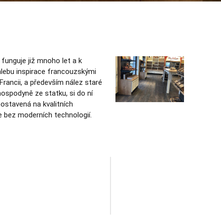
unguje již mnoho let a k
chlebu inspirace francouzskými
Francii, a především nález staré
 hospodyně ze statku, si do ní
postavená na kvalitních
de bez moderních technologií.