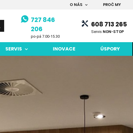
O NÁS
PROČ MY
727 846
608 713 265
206
Servis
NON-STOP
po-pá 7.00-15.30
SERVIS
INOVACE
ÚSPORY