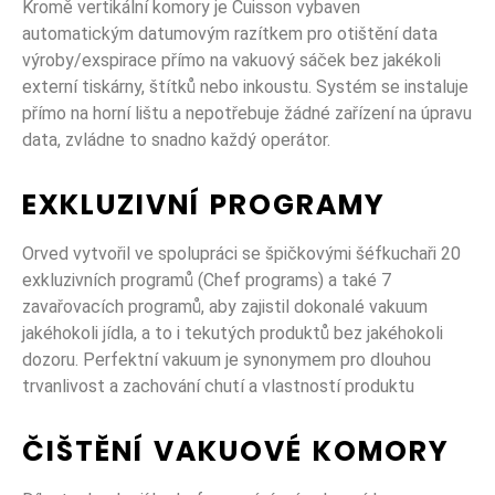
Kromě vertikální komory je Cuisson vybaven
automatickým datumovým razítkem pro otištění data
výroby/exspirace přímo na vakuový sáček bez jakékoli
externí tiskárny, štítků nebo inkoustu. Systém se instaluje
přímo na horní lištu a nepotřebuje žádné zařízení na úpravu
data, zvládne to snadno každý operátor.
EXKLUZIVNÍ PROGRAMY
Orved vytvořil ve spolupráci se špičkovými šéfkuchaři 20
exkluzivních programů (Chef programs) a také 7
zavařovacích programů, aby zajistil dokonalé vakuum
jakéhokoli jídla, a to i tekutých produktů bez jakéhokoli
dozoru. Perfektní vakuum je synonymem pro dlouhou
trvanlivost a zachování chutí a vlastností produktu
ČIŠTĚNÍ VAKUOVÉ KOMORY