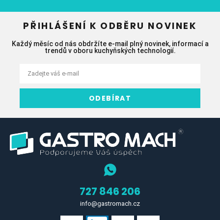
PŘIHLÁŠENÍ K ODBĚRU NOVINEK
Každý měsíc od nás obdržíte e-mail plný novinek, informací a
trendů v oboru kuchyňských technologií.
ODEBÍRAT
727 846 206
info@gastromach.cz