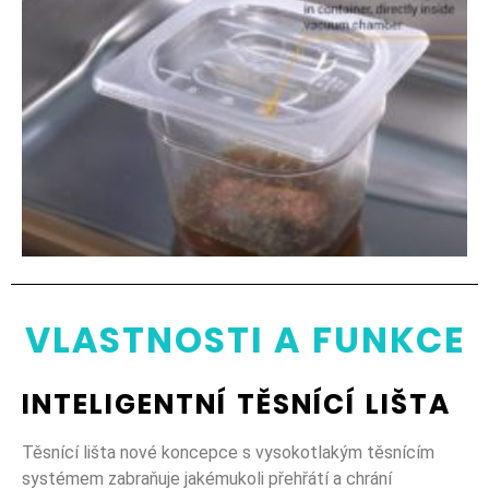
VLASTNOSTI A FUNKCE
INTELIGENTNÍ TĚSNÍCÍ LIŠTA
Těsnící lišta nové koncepce s vysokotlakým těsnícím
systémem zabraňuje jakémukoli přehřátí a chrání