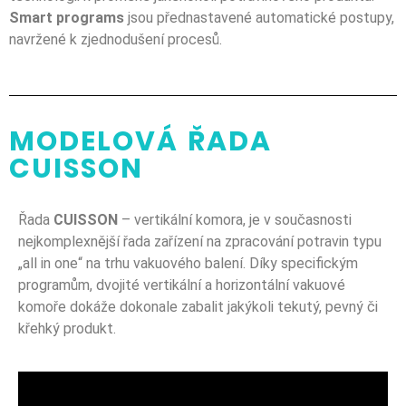
Smart programs
jsou přednastavené automatické postupy,
navržené k zjednodušení procesů.
MODELOVÁ ŘADA
CUISSON
Řada
CUISSON
– vertikální komora, je v současnosti
nejkomplexnější řada zařízení na zpracování potravin typu
„all in one“ na trhu vakuového balení. Díky specifickým
programům, dvojité vertikální a horizontální vakuové
komoře dokáže dokonale zabalit jakýkoli tekutý, pevný či
křehký produkt.