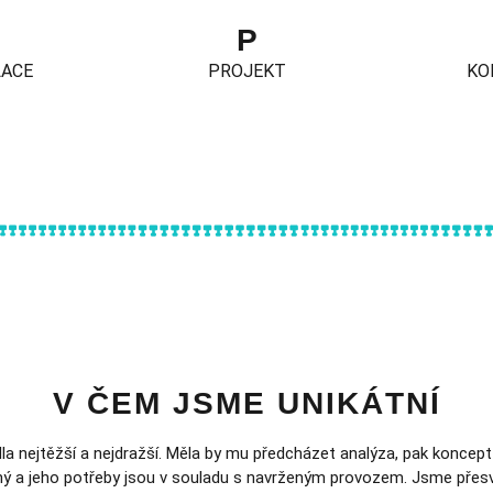
P
LACE
PROJEKT
KO
V ČEM JSME UNIKÁTNÍ
la nejtěžší a nejdražší. Měla by mu předcházet analýza, pak koncept 
jený a jeho potřeby jsou v souladu s navrženým provozem. Jsme pře