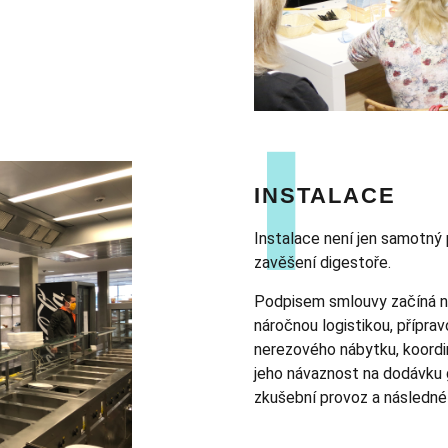
INSTALACE
Instalace není jen samotný 
zavěšení digestoře.
Podpisem smlouvy začíná ná
náročnou logistikou, přípr
nerezového nábytku, koordin
jeho návaznost na dodávku g
zkušební provoz a následné 