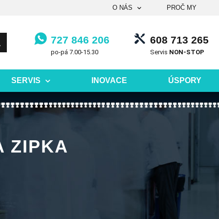
O NÁS
PROČ MY
727 846 206
608 713 265
po-pá 7.00-15.30
Servis
NON-STOP
SERVIS
INOVACE
ÚSPORY
 ZIPKA