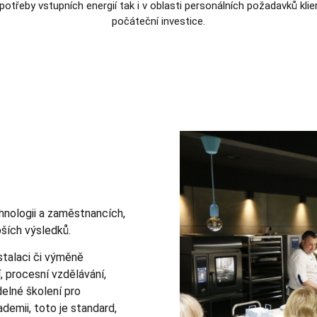
spotřeby vstupních energií tak i v oblasti personálních požadavků kl
počáteční investice.
hnologii a zaměstnancích,
epších výsledků.
stalaci či výměně
, procesní vzdělávání,
elné školení pro
mii, toto je standard,