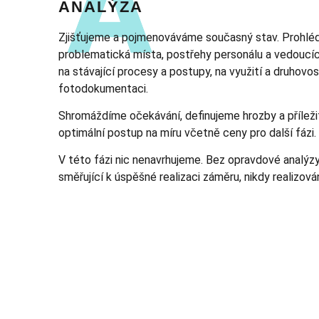
ANALÝZA
Zjišťujeme a pojmenováváme současný stav. Prohl
problematická místa, postřehy personálu a vedoucí
na stávající procesy a postupy, na využití a druhovo
fotodokumentaci.
Shromáždíme očekávání, definujeme hrozby a příleži
optimální postup na míru včetně ceny pro další fázi.
V této fázi nic nenavrhujeme. Bez opravdové analýz
směřující k úspěšné realizaci záměru, nikdy realizová