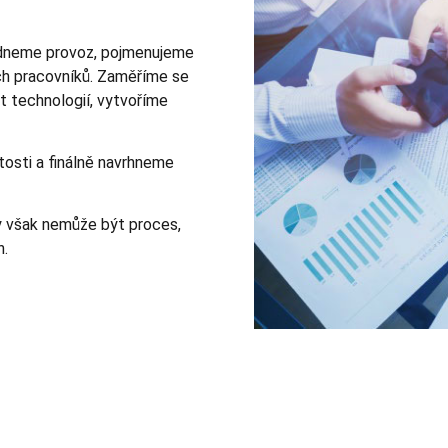
édneme provoz, pojmenujeme
ch pracovníků. Zaměříme se
st technologií, vytvoříme
tosti a finálně navrhneme
y však nemůže být proces,
n.