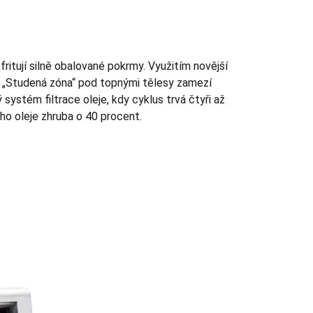
ritují silně obalované pokrmy. Využitím novější
t. „Studená zóna“ pod topnými tělesy zamezí
systém filtrace oleje, kdy cyklus trvá čtyři až
ího oleje zhruba o 40 procent.