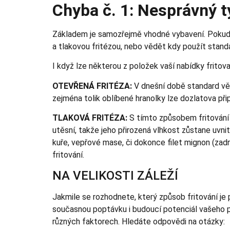
Chyba č. 1: Nesprávný t
Základem je samozřejmě vhodné vybavení. Pokud n
a tlakovou fritézou, nebo vědět kdy použít stand
I když lze některou z položek vaší nabídky fritova
OTEVŘENÁ FRITÉZA:
V dnešní době standard větš
zejména tolik oblíbené hranolky lze dozlatova při
TLAKOVÁ FRITÉZA:
S tímto způsobem fritování 
utěsní, takže jeho přirozená vlhkost zůstane uvni
kuře, vepřové mase, či dokonce filet mignon (zadn
fritování.
NA VELIKOSTI ZÁLEŽÍ
Jakmile se rozhodnete, který způsob fritování je 
současnou poptávku i budoucí potenciál vašeho pod
různých faktorech. Hledáte odpovědi na otázky: