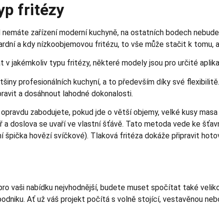
yp fritézy
emáte zařízení moderní kuchyně, na ostatních bodech nebude př
ardní a kdy nízkoobjemovou fritézu, to vše může stačit k tomu, a
t v jakémkoliv typu fritézy, některé modely jsou pro určité aplik
iny profesionálních kuchyní, a to především díky své flexibilitě
pravit a dosáhnout lahodné dokonalosti.
opravdu zabodujete, pokud jde o větší objemy, velké kusy masa i
tř a doslova se uvaří ve vlastní šťávě. Tato metoda vede ke šťa
í špička hovězí svíčkové). Tlaková fritéza dokáže připravit hotov
pro vaši nabídku nejvhodnější, budete muset spočítat také veliko
niku. Ať už váš projekt počítá s volně stojící, vestavěnou nebo