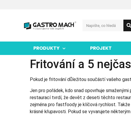
PRODUKTY
PROJEKT
Fritování a 5 nejča
Pokud je fritování důležitou součástí vašeho gas
Jen pro pořádek, kdo snad opovrhuje smaženými pr
restaurací tvrdí, že devět z deseti těchto restaura
zejména pro fastfoody je klíčová rychlost. Takže p
krásné křupavosti. Pokud se vyvarujete některý