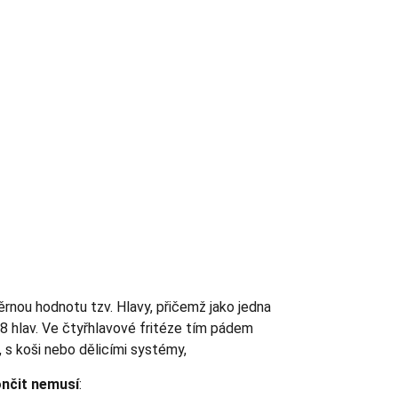
měrnou hodnotu tzv. Hlavy, přičemž jako jedna
bo 8 hlav. Ve čtyřhlavové fritéze tím pádem
 s koši nebo dělicími systémy,
ončit nemusí
: