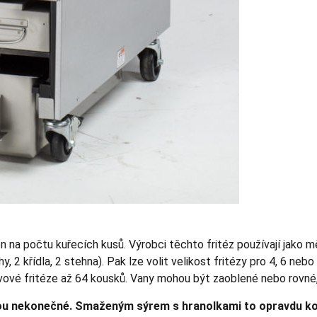
žen na počtu kuřecích kusů. Výrobci těchto fritéz používají jako 
hy, 2 křídla, 2 stehna). Pak lze volit velikost fritézy pro 4, 6 ne
vové fritéze až 64 kousků. Vany mohou být zaoblené nebo rovné,
 jsou nekonečné. Smaženým sýrem s hranolkami to opravdu k