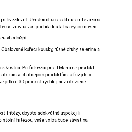
íliš záležet. Uvědomit si rozdíl mezi otevřenou
by se zrovna váš podnik dostal na vyšší úroveň.
ace vhodnější.
. Obalované kuřecí kousky, různé druhy zelenina a
 s kostmi. Při fritování pod tlakem se produkt
vnatějším a chutnějším produktům, ať už jde o
é jídlo o 30 procent rychleji než otevřené
st fritézy, abyste adekvátně uspokojili
 stolní fritézou, vaše volba bude závist na