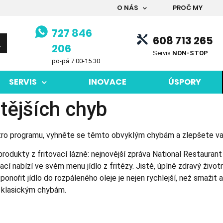
O NÁS
PROČ MY
727 846
608 713 265
206
Servis
NON-STOP
po-pá 7.00-15.30
SERVIS
INOVACE
ÚSPORY
stějších chyb
tro programu, vyhněte se těmto obvyklým chybám a zlepšete vaši
odukty z fritovací lázně: nejnovější zpráva National Restaurant
cí nabízí ve svém menu jídlo z fritézy. Jistě, úplně zdravý životní
onořit jídlo do rozpáleného oleje je nejen rychlejší, než smažit a
m klasickým chybám.