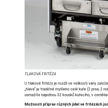
TLAKOVÁ FRITÉZA
U tlakové fritézy je rozdíl ve velikosti vany zalo
„hlava“ je tradičně myšleno celé kuře (2 prsa, 2 no
usmažíte najednou 32 kousků kuřecího, v osmihla
Možnosti příprav různých jídel ve fritézách