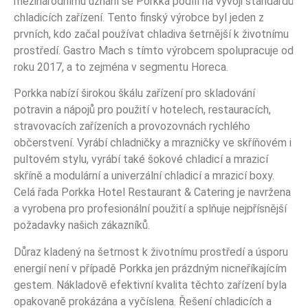
mezinárodnímu uznání se Porkka podílí na vývoji standardů
chladicích zařízení. Tento finský výrobce byl jeden z
prvních, kdo začal používat chladiva šetrnější k životnímu
prostředí. Gastro Mach s tímto výrobcem spolupracuje od
roku 2017, a to zejména v segmentu Horeca.
Porkka nabízí širokou škálu zařízení pro skladování
potravin a nápojů pro použití v hotelech, restauracích,
stravovacích zařízeních a provozovnách rychlého
občerstvení. Vyrábí chladničky a mrazničky ve skříňovém i
pultovém stylu, vyrábí také šokové chladicí a mrazicí
skříně a modulární a univerzální chladicí a mrazicí boxy.
Celá řada Porkka Hotel Restaurant & Catering je navržena
a vyrobena pro profesionální použití a splňuje nejpřísnější
požadavky našich zákazníků.
Důraz kladený na šetrnost k životnímu prostředí a úsporu
energií není v případě Porkka jen prázdným nicneříkajícím
gestem. Nákladově efektivní kvalita těchto zařízení byla
opakovaně prokázána a vyčíslena. Řešení chladicích a