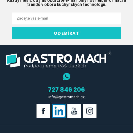
Každý měsíc od nás obdržíte e-mail plný novinek, informací a
trendů v oboru kuchyňských technologií.
ODEBÍRAT
727 846 206
info@gastromach.cz