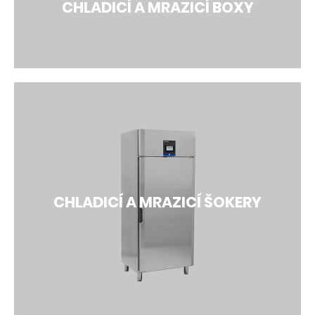
CHLADICÍ A MRAZICÍ BOXY
CHLADICÍ A MRAZICÍ BOXY
Porkka dodala tisíce modulárních boxů po celém
světě a jejich popularita je založena na snadné
instalaci a funkčnosti. Boxy jsou k dispozici v 81
různých velikostech a kombinují nízkou spotřebu
CHLADICÍ A MRAZICÍ ŠOKERY
energie s tichým provozem.
Více detailů