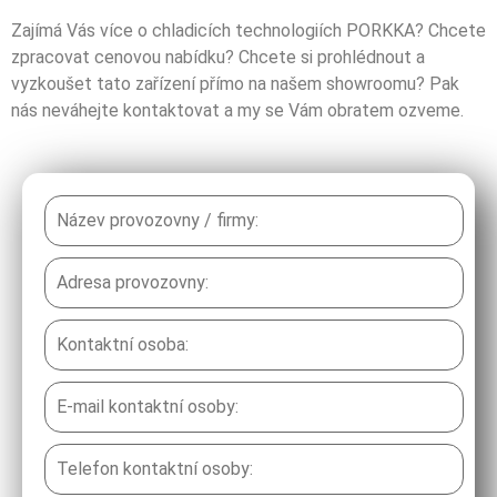
CHLADICÍ A MRAZICÍ SKŘÍNĚ
Zajímá Vás více o chladicích technologiích PORKKA? Chcete
zpracovat cenovou nabídku? Chcete si prohlédnout a
Profesionální nerezové chladicí a mrazicí skříně jsou
vyzkoušet tato zařízení přímo na našem showroomu? Pak
vyráběny z vysoce odolných materiálů a jsou
nás neváhejte kontaktovat a my se Vám obratem ozveme.
použitelné do nejnáročnějších provozů. Na výběr je
široká škála modelů různých velikostí.
Více detailů