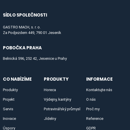
SÍDLO SPOLEČNOSTI
GASTRO MACH, s. r. o.
Za Podjezdem 449, 790 01 Jeseník
POBOČKA PRAHA
Belnická 596, 252 42, Jesenice u Prahy
CO NABÍZÍME
PRODUKTY
INFORMACE
Produkty
Horeca
Kontaktujte nás
Projekt
Výdejny, kantýny
O nás
Servis
Potravinářský průmysl
Proč my
Inovace
Jídelny
Reference
Úspory
GDPR