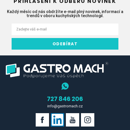
PŘIHLÁŠENÍ K ODBĚRU NOVINEK
Každý měsíc od nás obdržíte e-mail plný novinek, informací a
trendů v oboru kuchyňských technologií.
ODEBÍRAT
727 846 206
info@gastromach.cz