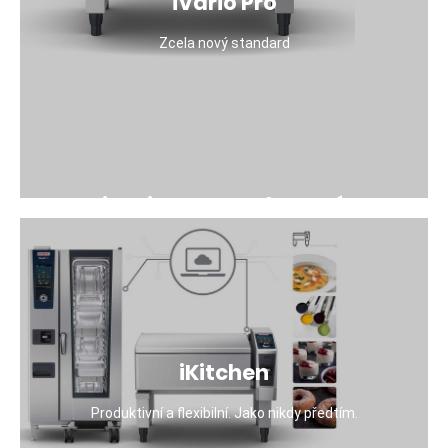
iVario Pro
efektivní. Snadno se ovládá a přesvědčí funkcemi,
které zaručí vysokou kvalitu vaření, takže se svými
Zcela nový standard
kuchařskými zkušenostmi získáte vždy výsledek
podle svých představ. Přesvědčivá kvalita. Nástroj,
který kombinuje vysokou produktivitu s vysokou
kvalitou pokrmů.
Více detailů
iVario Pro - Zcela nový
standard
Vypadá jako sklopná pánev, ale zvládne mnohem
více: vaření, pečení, restování, fritování a vaření v
tlaku – zařízení iVario Pro nahradí prakticky všechna
běžná kuchyňská zařízení. Unikátní technologie
topného systému kombinuje výkon s přesností.
iKitchen
Inteligentní asistenti přemýšlí s vámi, učí se a při
vaření vás podporují. Je až 4krát rychlejší, má o 40 %
Produktivní a flexibilní. Jako nikdy předtím.
nižší spotřebu energie a vyniká výraznou úsporou
místa v porovnání s běžnými kuchyňskými