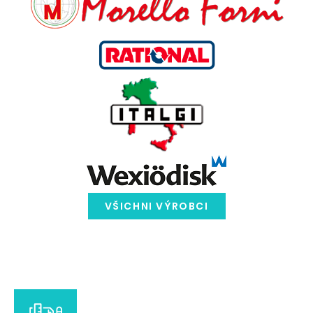
VŠICHNI VÝROBCI