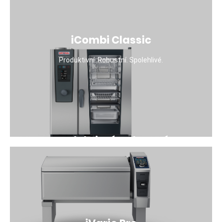
přizpůsobím se. Pokud znám požadovaný výsledek,
automaticky upravím vlhkost, proudění vzduchu a
teplotu. Jinými slovy: Díky své inteligenci reaguji
iCombi Classic
dynamicky na vaše požadavky. Dvířka trouby jsou
příliš dlouho otevřená? Steak je vyšší než obvykle?
Produktivní. Robustní. Spolehlivé.
Více hranolků než jindy? Pak samostatně upravím
nastavení a zajistím vámi požadovaný výsledek.
Pokaždé. S extrémní účinností. To je konec konců, k
čemu tu inteligenci mám.
Více detailů
Produktivní. Robustní.
Spolehlivé.
iCombi Classic je skutečně všestranné zařízení,
které se ve vaší kuchyni rychle stane
nepostradatelným pomocníkem. Na méně než 1 m2
podlahové plochy nahradí mnoho běžných
kuchyňských spotřebičů. Je robustní, výkonné a