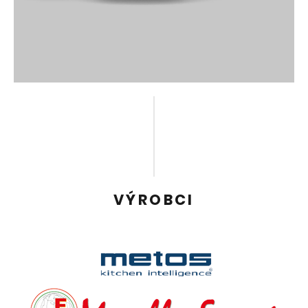
spotřebiči. Protože to jednoduše umí. Pro prvotřídní
kvalitu pokrmů bez nutnosti kontroly a sledování.
Více detailů
iKitchen - Příprava bez
kompromisů
Menší kuchyně. Co vypadá na první pohled
paradoxně, dává při použití inteligentního systému
smysl. Systému, který přemýšlí s vámi, je zkušený,
učí se a na nic nezapomene. Systému, který se
dvěma zařízeními zvládne 95 % veškerých běžných
VÝROBCI
procesů vaření. A který je propojen v síti. Tak jako
systém iKitchen, kombinace zařízení iCombi Pro,
iVario Pro a ConnectedCooking. Který na požádání
přijde na pomoc s komplexním poradenstvím. Pro
větší produktivitu a větší flexibilitu.
Více detailů