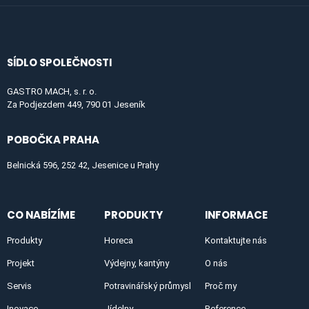
SÍDLO SPOLEČNOSTI
GASTRO MACH, s. r. o.
Za Podjezdem 449, 790 01 Jeseník
POBOČKA PRAHA
Belnická 596, 252 42, Jesenice u Prahy
CO NABÍZÍME
PRODUKTY
INFORMACE
Produkty
Horeca
Kontaktujte nás
Projekt
Výdejny, kantýny
O nás
Servis
Potravinářský průmysl
Proč my
Inovace
Jídelny
Reference