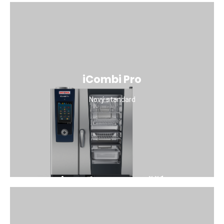
iCombi Pro
Nový standard
iCombo Pro - Vyšší
produktivita
Toto jsem já. Jsem nový. Jsem nový. Jsem zkušený,
přemýšlím, učím se, nic nezapomenu, dohlížím a