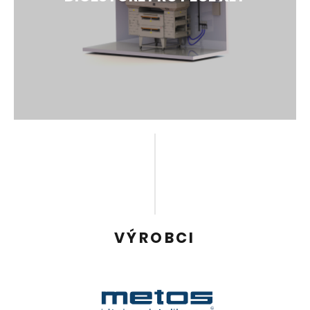
Zajímají vás konkrétní velikosti? Tak se pojďte
podívat
Více detailů
DIGESTOŘE PRO PECE XLT
Originální patentované řešení odvodu horkého
vzduchu z pásových pizza pecí. Díky speciálnímu
designu zakrývá opláštění celý prostor nad pásem
VÝROBCI
pece, což umožňuje udržení teplot a výparů, které
jsou nasměrovány do odsávacího systému.
Více detailů