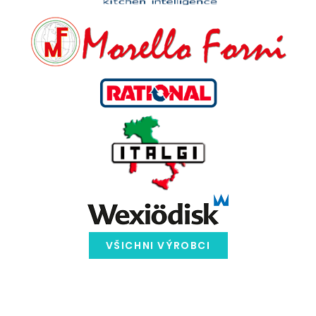
VŠICHNI VÝROBCI