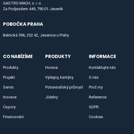
GASTRO MACH, s. r. o.
Za Podjezdem 449, 790 01 Jeseník
POBOČKA PRAHA
Belnická 596, 252 42, Jesenice u Prahy
CO NABÍZÍME
PRODUKTY
INFORMACE
Produkty
Horeca
Kontaktujte nás
Projekt
Výdejny, kantýny
O nás
Servis
Potravinářský průmysl
Proč my
Inovace
Jídelny
Reference
Úspory
GDPR
Financování
Cookies