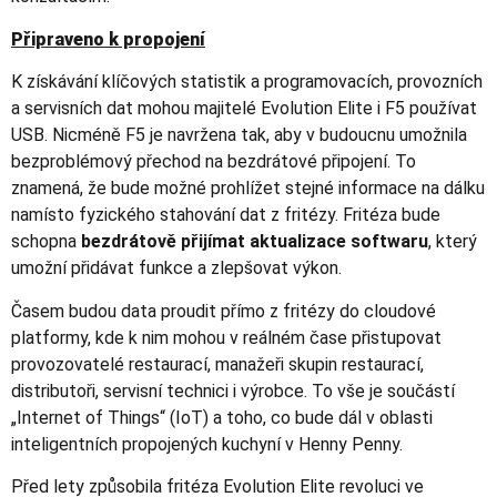
Připraveno k propojení
K získávání klíčových statistik a programovacích, provozních
a servisních dat mohou majitelé Evolution Elite i F5 používat
USB. Nicméně F5 je navržena tak, aby v budoucnu umožnila
bezproblémový přechod na bezdrátové připojení. To
znamená, že bude možné prohlížet stejné informace na dálku
namísto fyzického stahování dat z fritézy. Fritéza bude
schopna
bezdrátově přijímat aktualizace softwaru
, který
umožní přidávat funkce a zlepšovat výkon.
Časem budou data proudit přímo z fritézy do cloudové
platformy, kde k nim mohou v reálném čase přistupovat
provozovatelé restaurací, manažeři skupin restaurací,
distributoři, servisní technici i výrobce. To vše je součástí
„Internet of Things“ (IoT) a toho, co bude dál v oblasti
inteligentních propojených kuchyní v Henny Penny.
Před lety způsobila fritéza Evolution Elite revoluci ve