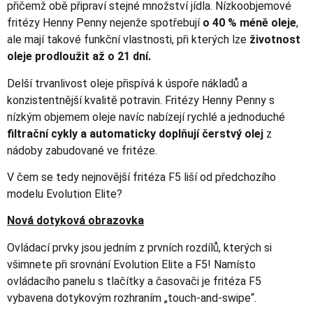
přičemž obě připraví stejné množství jídla. Nízkoobjemové
fritézy Henny Penny nejenže spotřebují
o 40 % méně oleje
,
ale mají takové funkční vlastnosti, při kterých lze
životnost
oleje prodloužit až o 21 dní.
Delší trvanlivost oleje přispívá k úspoře nákladů a
konzistentnější kvalitě potravin. Fritézy Henny Penny s
nízkým objemem oleje navíc nabízejí rychlé a jednoduché
filtrační cykly a automaticky doplňují čerstvý olej
z
nádoby zabudované ve fritéze.
V čem se tedy nejnovější fritéza F5 liší od předchozího
modelu Evolution Elite?
Nová dotyková obrazovka
Ovládací prvky jsou jedním z prvních rozdílů, kterých si
všimnete při srovnání Evolution Elite a F5! Namísto
ovládacího panelu s tlačítky a časovači je fritéza F5
vybavena dotykovým rozhraním „touch-and-swipe“.