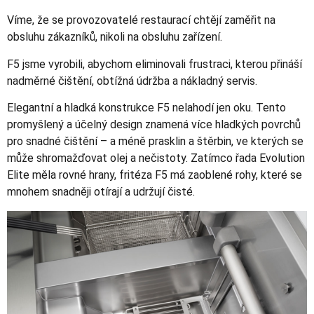
Víme, že se provozovatelé restaurací chtějí zaměřit na
obsluhu zákazníků, nikoli na obsluhu zařízení.
F5 jsme vyrobili, abychom eliminovali frustraci, kterou přináší
nadměrné čištění, obtížná údržba a nákladný servis.
Elegantní a hladká konstrukce F5 nelahodí jen oku. Tento
promyšlený a účelný design znamená více hladkých povrchů
pro snadné čištění – a méně prasklin a štěrbin, ve kterých se
může shromažďovat olej a nečistoty. Zatímco řada Evolution
Elite měla rovné hrany, fritéza F5 má zaoblené rohy, které se
mnohem snadněji otírají a udržují čisté.