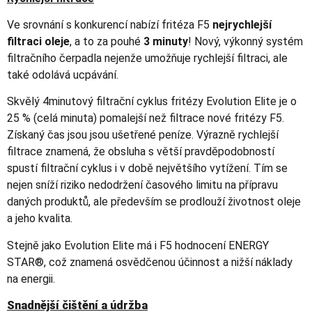
Ve srovnání s konkurencí nabízí fritéza F5
nejrychlejší
filtraci oleje
, a to za pouhé
3 minuty
! Nový, výkonný systém
filtračního čerpadla nejenže umožňuje rychlejší filtraci, ale
také odolává ucpávání.
Skvělý 4minutový filtrační cyklus fritézy Evolution Elite je o
25 % (celá minuta) pomalejší než filtrace nové fritézy F5.
Získaný čas jsou jsou ušetřené peníze. Výrazně rychlejší
filtrace znamená, že obsluha s větší pravděpodobností
spustí filtrační cyklus i v době největšího vytížení. Tím se
nejen sníží riziko nedodržení časového limitu na přípravu
daných produktů, ale především se prodlouží životnost oleje
a jeho kvalita.
Stejně jako Evolution Elite má i F5 hodnocení ENERGY
STAR®, což znamená osvědčenou účinnost a nižší náklady
na energii.
Snadnější čištění a údržba